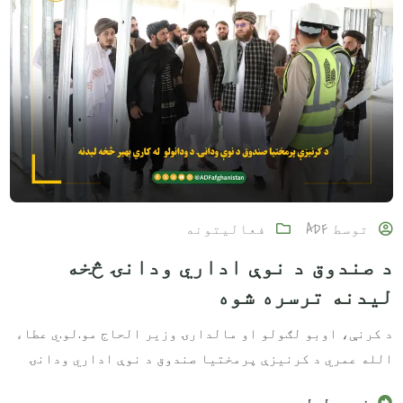
توسط
ADF
فعالیتونه
د صندوق د نوې اداري ودانۍ څخه
لیدنه ترسره شوه
د کرنې، اوبو لګولو او مالدارۍ وزیر الحاج مو.لو.ي عطاء
الله عمري د کرنیزې پرمختیا صندوق د نوې اداري ودانۍ
نور ولوله