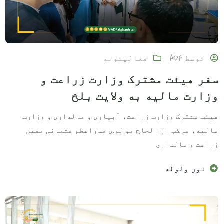
توسط
ADF
فعالیتونه
سفر هیئت مشترک وزارت زراعت و
وزارت مالیه به ولایت بلخ
هیئت مشترک وزارت زراعت، آبیاری و مالداری و وزارت
مالیه، مرکب از الحاج مو.لو.ی صدراعظم عثمانی معین
زراعت و مالداری
نور ولوله