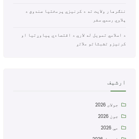
ننګرهار ولایت ته د کرنیزې پرمختیا صندوق د
پلاوي رسمي سفر
د اسلامي تمویل له لارې د اقتصادي پیاوړتیا او
کرنیزو تشبثاتو ملاتړ
ارشیف
جولای 2026
جون 2026
مې 2026