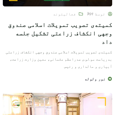
توسط
ADF
فعالیتونه
کمیته‌ی تصویب تمویلات اسلامی صندوق
وجهی انکشاف زراعتی تشکیل جلسه
داد
کمیته‌ی تصویب تمویلات اسلامی صندوق وجهی انکشاف زراعتی
به‌ریاست مو.لو.ی صدراعظم عثمانی، معین وزارت زراعت،
آبیاری و مالداری و رئیس
نور ولوله