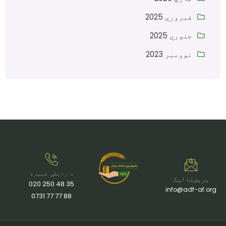
فبروري 2025
جنوري 2025
نوومبر 2023
د رابطې شمېره
بریښنالیک
35 48 250 020
info@adf-af.org
88 77 77 0731