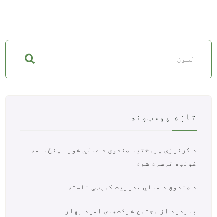
تازه پوسټونه
د کرنیزې پرمختیا صندوق د عالي شورا پنځلسمه
غونډه ترسره شوه
د صندوق د مالي مدیریت کمېټې ناسته
بازدید از مجتمع شرکت‌های امید بهار