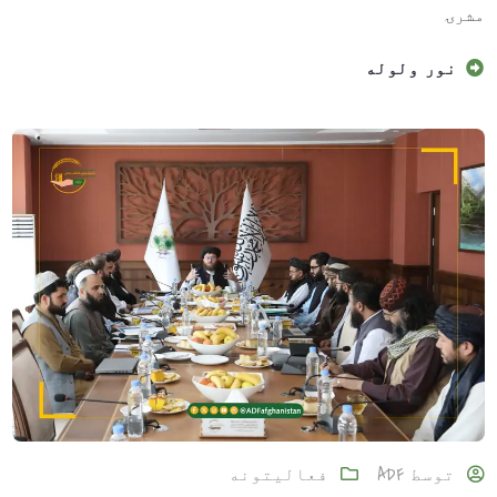
مشرۍ
نور ولوله
توسط
ADF
فعالیتونه