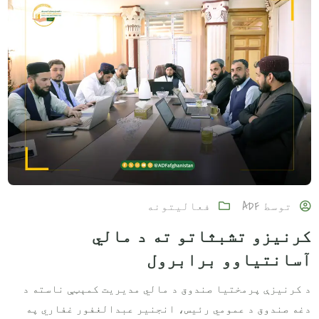
توسط
ADF
فعالیتونه
کرنیزو تشبثاتو ته د مالي
آسانتیاوو برابرول
د کرنیزې پرمختیا صندوق د مالي مدیریت کمېټې ناسته د
دغه صندوق د عمومي رئیس، انجنیر عبدالغفور غفاري په