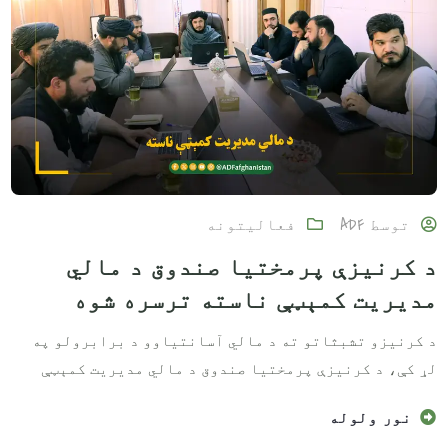
توسط
ADF
فعالیتونه
د کرنیزې پرمختیا صندوق د مالي
مدیریت کمېټې ناسته ترسره شوه
د کرنیزو تشبثاتو ته د مالي آسانتیاوو د برابرولو په
لړ کې، د کرنیزې پرمختیا صندوق د مالي مدیریت کمېټې
نور ولوله