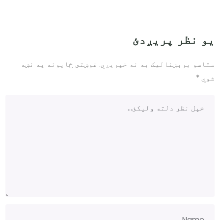
یو نظر پریږدئ
ستاسو برېښناليک به نه خپريږي.
غوښتى ځایونه په نښه
شوي
*