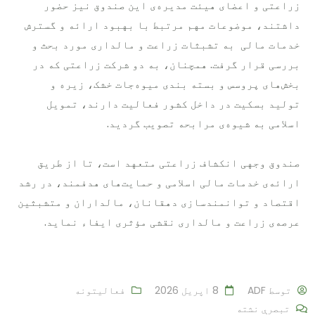
زراعتی و اعضای هیئت مدیره‌ی این صندوق نیز حضور
داشتند، موضوعات مهم مرتبط با بهبود ارائه و گسترش
خدمات مالی به تشبثات زراعت و مالداری مورد بحث و
بررسی قرار گرفت. همچنان، به دو شرکت‌ زراعتی که در
بخش‌های پروسس و بسته بندی میوه‌جات خشک، زیره و
تولید بسکیت در داخل کشور فعالیت دارند، تمویل
اسلامی به شیوه‌ی مرابحه تصویب گردید.
صندوق وجهی انکشاف زراعتی متعهد است، تا از طریق
ارائه‌ی خدمات مالی اسلامی و حمایت‌های هدفمند، در رشد
اقتصاد و توانمندسازی دهقانان، مالداران و متشبثین
عرصه‌ی زراعت و مالداری نقشی مؤثری ایفاء نماید.
توسط
ADF
8 اپریل 2026
فعالیتونه
تبصرې نشته