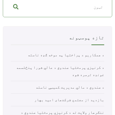
تازه پوسټونه
د همکاریو د پراختیا په موخه ګډه ناسته
د کرنیزې پرمختیا صندوق د عالي شورا پنځلسمه
غونډه ترسره شوه
د صندوق د مالي مدیریت کمېټې ناسته
بازدید از مجتمع شرکت‌های امید بهار
ننګرهار ولایت ته د کرنیزې پرمختیا صندوق د