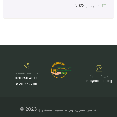
نوومبر 2023
د رابطې شمېره
بریښنالیک
35 48 250 020
info@adf-af.org
88 77 77 0731
د کرنیزې پرمختیا صندوق 2023 ©