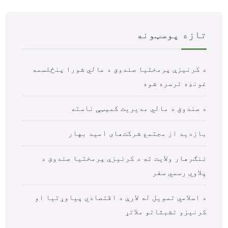
تازه پوسټونه
د کرنیزې پرمختیا صندوق د عالي شورا پنځلسمه
غونډه ترسره شوه
د صندوق د مالي مدیریت کمېټې ناسته
بازدید از مجتمع شرکت‌های امید بهار
ننګرهار ولایت ته د کرنیزې پرمختیا صندوق د
پلاوي رسمي سفر
د اسلامي تمویل له لارې د اقتصادي پیاوړتیا او
کرنیزو تشبثاتو ملاتړ