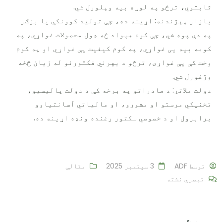
ثابتوي، ترڅو په لوړه بیه وپلورل شي.
بازار پېژندنه: اړینه ده، چې تولید کوونکي یا بزګر
په دې پوه شي، چې کوم هېواد څه ډول محصولات غواړي، په
کومه بیه یی غواړي، په کوم کیفیت یې غواړي او په کوم
وخت کې یې غواړی، ترڅو د بهرني فکتورنو له زیان څخه
وژغورل شي.
دولت ملاتړ: د صادراتو په برخه کې د دولت پالیسیو،
تخنیکي مرستو او مشورو، او مالیاتي آسانتیاوو
برابرول او د خصوصي سکتور رغنده ونډه اړینه ده.
توسط
ADF
3 سپتمبر 2025
مقالې
تبصرې نشته