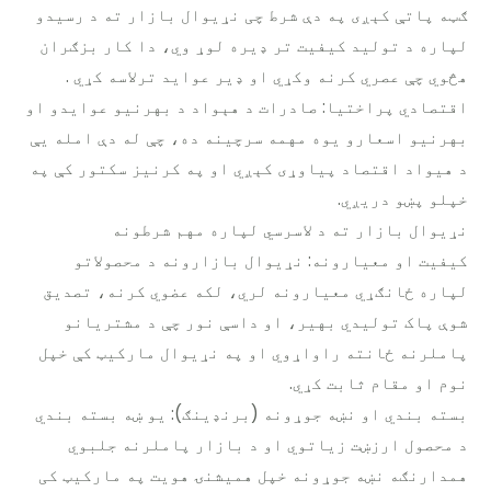
ګټه پاتې کېږی په دې شرط چی نړیوال بازار ته د رسیدو
لپاره د تولید کیفیت تر ډیره لوړ وي، دا کار بزګران
هڅوي چې عصري کرنه وکړي او ډیر عواید ترلاسه کړي .
اقتصادي پراختیا: صادرات د هېواد د بهرنیو عوایدو او
بهرنیو اسعارو یوه مهمه سرچینه ده، چې له دې امله یې
د هیواد اقتصاد پیاوړی کېږي او په کرنیز سکتور کې په
خپلو پښو دریږي.
نړیوال بازار ته د لاسرسي لپاره مهم شرطونه
کیفیت او معیارونه: نړیوال بازارونه د محصولاتو
لپاره ځانګړي معیارونه لري، لکه عضوي کرنه، تصدیق
شوې پاک تولیدي بهیر، او داسې نور چې د مشتریانو
پاملرنه ځانته راواړوي او په نړیوال مارکیټ کې خپل
نوم او مقام ثابت کړي.
بسته بندي او نښه جوړونه (برنډینګ): یو ښه بسته بندي
د محصول ارزښت زیاتوي او د بازار پاملرنه جلبوي
همدارنګه نښه جوړونه خپل همیشنۍ هویت په مارکیټ کی