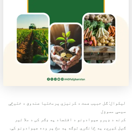
لیکوال: ګل حبیب همت د کرنیزې پرمختیا صندوق د ختیځې
سیمې مسوؤل
کرنه د ډېرو هېوادونو د اقتصاد په ډګر کی د ملا تیر
ګڼل کېږي، په ځانګړې توګه په مخ پر وده هېوادونو کې.