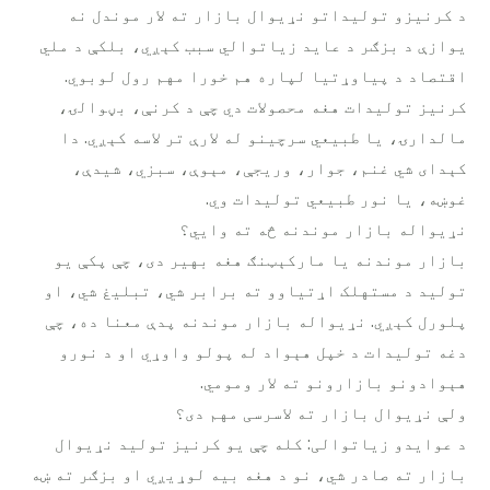
د کرنیزو تولیداتو نړیوال بازار ته لار موندل نه
یوازې د بزګر د عاید زیاتوالي سبب کېږي، بلکې د ملي
اقتصاد د پیاوړتیا لپاره هم خورا مهم رول لوبوي.
کرنیز تولیدات هغه محصولات دي چې د کرنې، بڼوالۍ،
مالدارۍ، یا طبیعي سرچینو له لارې تر لاسه کېږي. دا
کېدای شي غنم، جوار، وريجې، مېوې، سبزي، شیدې،
غوښه، یا نور طبیعي تولیدات وي.
نړیواله بازار موندنه څه ته وایي؟
بازار موندنه یا مارکېټنګ هغه بهیر دی، چې پکې یو
تولید د مستهلک اړتیاوو ته برابر شي، تبلیغ شي، او
پلورل کېږي. نړیواله بازار موندنه پدې معنا ده، چې
دغه تولیدات د خپل هېواد له پولو واوړي او د نورو
هېوادونو بازارونو ته لار ومومي.
ولې نړیوال بازار ته لاسرسی مهم دی؟
د عوایدو زیاتوالی: کله چې یو کرنیز تولید نړیوال
بازار ته صادر شي، نو د هغه بیه لوړیږي او بزګر ته ښه