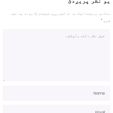
یو نظر پریږدئ
ستاسو برېښناليک به نه خپريږي.
غوښتى ځایونه په نښه
شوي
*