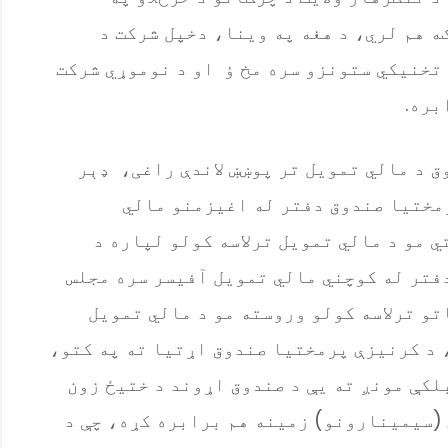
ه هم لري، د هغه په وینا، دخپل شرکت د
تخنیکي ستونزو سره مخ ؤ او د نوموړي شرکت
بره.
ق د مالي تمویل تر پوښښ لاندې راغی، ډېر
رمختیا صندوق دفتر له اغیزمنو مالي
ي مو د مالي تمویل ترلاسه کولو لپاره د
 دفتر له کوچني مالي تمویل آفیسر سره مجلس
تو ترلاسه کولو وروسته مو د مالي تمویل
 د کرنیزې پرمختیا صندوق اړتیا ته په کتو،
بلکې مونږ ته یې د صندوق اړوند د ختیځ زون
ې (سیمینارونو) زمینه هم برابره کړه، چې د