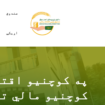
صندوق
اړیکې
په کوچنیو اقتص
کوچنیو مالي تم