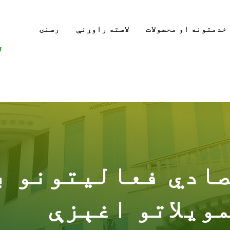
خدمتونه او محصولات
لاسته راوړنې
رسنۍ
ادي فعالیتونو ب
ویلاتو اغېزې