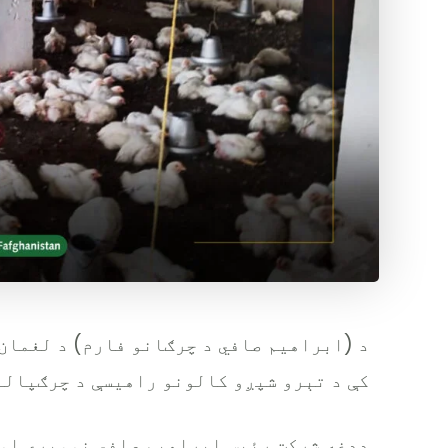
د (ابراهیم صافي د چرګانو فارم) د لغمان 
کې د تېرو شپږو کالونو راهیسې د چرګپالن
ددغه شرکت رئیس ابراهیم صافي نومیږي او د