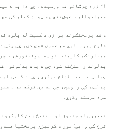
۲۱ زره چرګانو ته ورسېده، چې دا به د هی
هیوادوالو د غوښتني په پوره کولو کې مهم
د غه پرمختګونه یوازی د کمیت له پلوه نه د
فارم زیربناوې هم عصری شوي دې، چې پکې د
همدارنګه کارمندانو په یونیفورم، د چرګ
بدلونه رامنځته شو، چې د یاد بدلونو اغی
ټولنې ته هم الهام ورکړی، چې د کرنې او 
په لټه کې واوسي، چې په دې توګه به د هی
سره مرسته وکړي.
نوموړي له صندوق او د ختیځ زون کارکوونکو
ترڅ کې وایې: موږ د کرنیزې پرمختیا صندوق