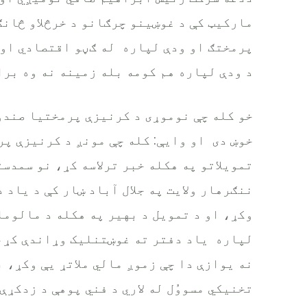
مارکیټ کې د غوښینو چرګانو د خرڅلاو څانګ
پرمختګ او ودې لپاره له ګڼو اقتصادي او 
د ودې لپاره هم کومه بله زمینه نه وه برا
خو کله چې نوموړی د کرنیزې پرمختیا صندو
خوښ دی او وایې: کله چې مونږ د کرنیزې پ
تمویلاتو په هکله خبر ترلاسه کړ، نو سمدست
ننګرهار ولایت په جلال آباد ښار کې د یاد
وکړ، او د تمویل د بهیر په هکله د مالوما
لپاره یاد دفتر ته غوښتنلیک وړاندې کړ،
نه یوازې دا چې زموږ مالي ملاتړ یې وکړ، 
تخنیکي مسووُل له لاري د فني پوهې د زدکړ