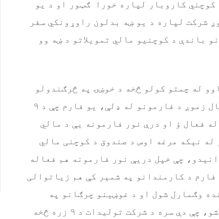
کوچني کاروبار لپاره خورا ګټور او د یو
ږ شرکت لپاره د یو ښه بدلون راوړونکي سفر
نو باندې د کوچنیو مالي تمویلاتو د ښه وو
وو له چمتو کولو څخه د خوښۍ په څرګندولو
سره زیاتوي: د لومړی مرستې غوښتنې پر مهال زموږ د فارمونو له ډلې، یو فارم چې د ۹
ه فعال ؤ او درې نور فارمونه یې د مالي
 له نېکه مرغه اوس د صندوق د کوچنی مالي
انیدو، چې خپل دریې نور فارمونه هم فعاله
 فارم د کارمندانو په شمېر کې هم زیاتوالی
په دنده وګمارل شول او د غوښینو چرګانو په
تولیداتو کې هم د پام وړ بدلون رامنځته شو، چې دې سره د شرکت تولیدات د ۹ زره څخه