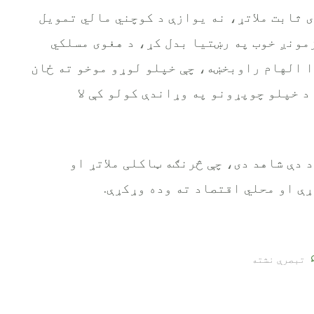
 ثابت ملاتړ، نه یوازې د کوچني مالي تمویل
مونږ خوب په رښتیا بدل کړ، د هغوی مسلکي
ا الهام راوبخښه، چې خپلو لوړو موخو ته ځان
د خپلو چوپړونو په وړاندې کولو کې لا
 دې شاهد دی، چې څرنګه ټاکلی ملاتړ او
ې او محلي اقتصاد ته وده وړکړې.
تبصرې نشته