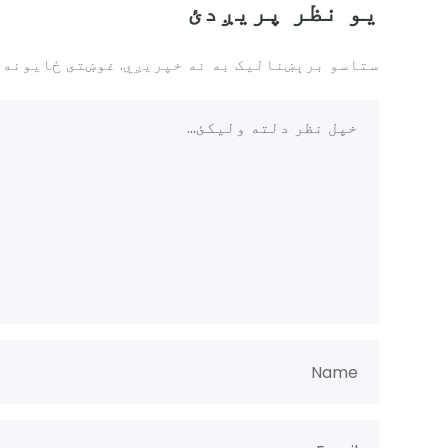
یو نظر پریږدئ
ستاسو برېښناليک به نه خپريږي.
غوښتى ځایونه 