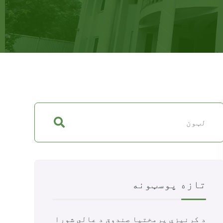
تازه پوسټونه
د کرنیزې پرمختیا صندوق د عالي شورا