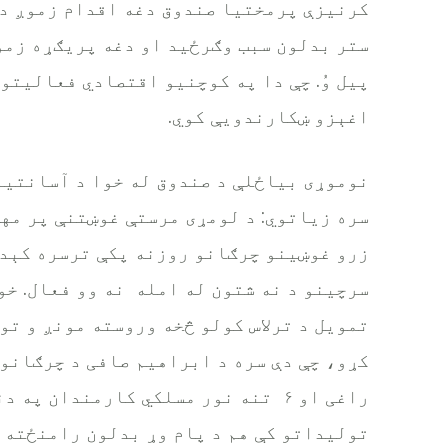
کرنیزې پرمختیا صندوق دغه اقدام زموږ د 
ستر بدلون سبب وګرځید او دغه پریګړه زمو
پیل وُ. چې دا په کوچنیو اقتصادي فعالیتو
اغېزو ښکارندویې کوي.
نوموړی بیاځلې د صندوق له خوا د آسانتیا
زرو غوښینو چرګانو روزنه پکې ترسره کېدل
سرچینو د نه شتون له امله نه وو فعال. خو
تمویل د ترلاس کولو څخه وروسته مونږ و تو
کړو، چې دې سره د ابراهیم صافی د چرګانو
راغی او ۶ تنه نور مسلکي کارمندان 