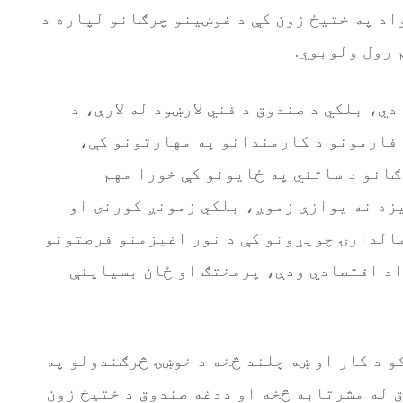
واد په ختیځ زون کې د غوښینو چرګانو لپاره د
 رول ولوبوي.
ي، بلکي د صندوق د فني لارښود له لارې، د
 فارمونو د کارمندانو په مهارتونو کې،
انو د ساتني په ځایونو کې خورا مهم
زه نه یوازې زموږ، بلکي زمونږ کورنۍ او
مالدارۍ چوپړونو کې د نور اغیزمنو فرصتونو
واد اقتصادي ودې، پرمختګ او ځان بسیاینې
 د کار او ښه چلند څخه د خوښۍ څرګندولو په
 له مشرتابه څخه او ددغه صندوق د ختیځ زون