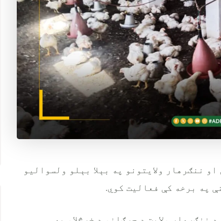
او ننګرهار ولایتونو په بېلا بېلو ولسوالیو
ې په برخه کې فعالیت کوي.
 ننګرهار ولایت د چرګانو د خرڅلاو په