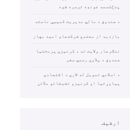
پنځلسمه غونډه ترسره شوه
د صندوق د مالي مدیریت کمېټې ناسته
بازدید از مجتمع شرکت‌های امید بهار
ننګرهار ولایت ته د کرنیزې پرمختیا
صندوق د پلاوي رسمي سفر
د اسلامي تمویل له لارې د اقتصادي
پیاوړتیا او کرنیزو تشبثاتو ملاتړ
ارشیف