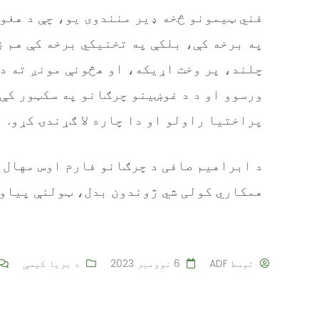
فني ټیمونو څخه ډیر منندوی یو، چې د هغوی
په برخه کې، بلکې په تخنیکي برخه کې هم ز
چلند، پر وخت اړیکه، او هڅونې مونږ ته د
ورسوو او د د غوښینو چرګانو په سکټور کې 
پراختیا راولو او دا چاره لا ګړندۍ کړو.
د ابراهیم صافی د چرګانو فارم اوس مهال د
همکاري کولی شي ژوندون بدل، ټولنې پیاوړ
توسط
ADF
6 نوومبر 2023
د بریا کیسې