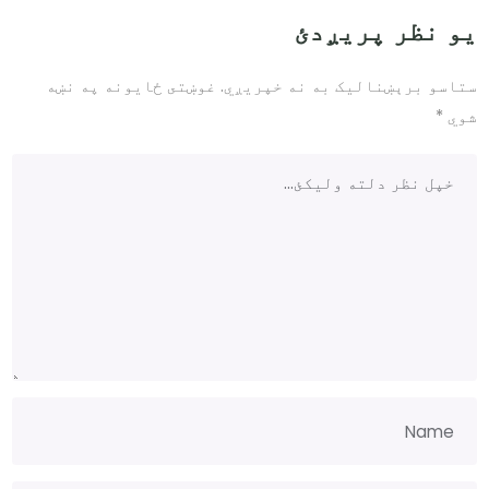
یو نظر پریږدئ
ستاسو برېښناليک به نه خپريږي.
غوښتى ځایونه په نښه
شوي
*