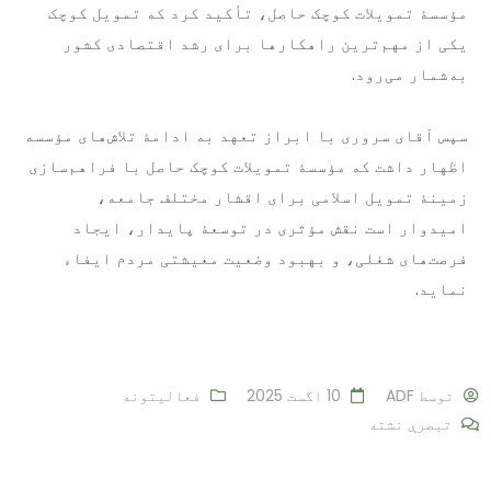
مؤسسۀ تمویلات کوچک حاصل، تأکید کرد که تمویل کوچک
یکی از مهم‌ترین راهکارها برای رشد اقتصادی کشور
به‌شمار می‌رود.
سپس آقای سروری با ابراز تعهد به ادامۀ تلاش‌های مؤسسه
اظهار داشت که مؤسسۀ تمویلات کوچک حاصل با فراهم‌سازی
زمینۀ تمویل اسلامی برای اقشار مختلف جامعه،
امیدوار است نقش مؤثری در توسعۀ پایدار، ایجاد
فرصت‌های شغلی، و بهبود وضعیت معیشتی مردم ایفاء
نماید.
توسط
ADF
10 اگست 2025
فعالیتونه
تبصرې نشته