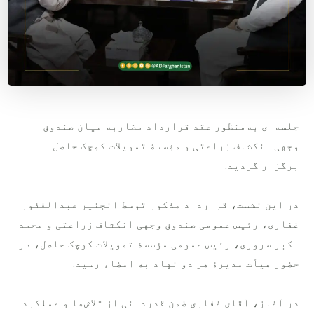
جلسه‌ای به‌منظور عقد قرارداد مضاربه میان صندوق
وجهی انکشاف زراعتی و مؤسسۀ تمویلات کوچک حاصل
برگزار گردید.
در این نشست، قرارداد مذکور توسط انجنیر عبدالغفور
غفاری، رئیس عمومی صندوق وجهی انکشاف زراعتی و محمد
اکبر سروری، رئیس عمومی مؤسسۀ تمویلات کوچک حاصل، در
حضور هیأت مدیرۀ هر دو نهاد به امضاء رسید.
در آغاز، آقای غفاری ضمن قدردانی از تلاش‌ها و عملکرد