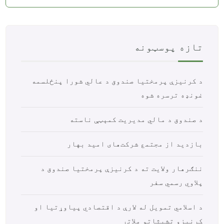
تازه پوسټونه
د کرنیزې پرمختیا صندوق د عالي شورا پنځلسمه
غونډه ترسره شوه
د صندوق د مالي مدیریت کمېټې ناسته
بازدید از مجتمع شرکت‌های امید بهار
ننګرهار ولایت ته د کرنیزې پرمختیا صندوق د
پلاوي رسمي سفر
د اسلامي تمویل له لارې د اقتصادي پیاوړتیا او
کرنیزو تشبثاتو ملاتړ