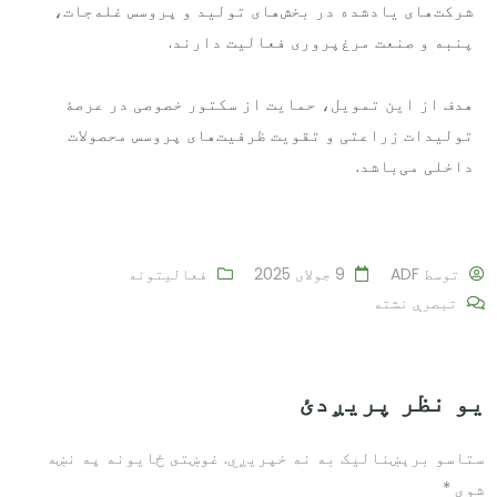
شرکت‌های یادشده در بخش‌های تولید و پروسس غله‌جات،
پنبه و صنعت مرغ‌پروری فعالیت دارند.
هدف از این تمویل، حمایت از سکتور خصوصی در عرصۀ
تولیدات زراعتی و تقویت ظرفیت‌های پروسس محصولات
داخلی می‌باشد
.
توسط
ADF
9 جولای 2025
فعالیتونه
تبصرې نشته
یو نظر پریږدئ
ستاسو برېښناليک به نه خپريږي.
غوښتى ځایونه په نښه
شوي
*