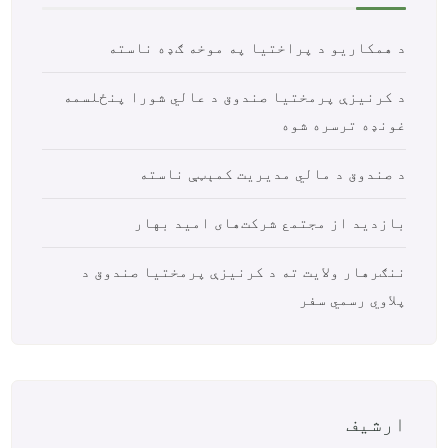
د همکاریو د پراختیا په موخه ګډه ناسته
د کرنیزې پرمختیا صندوق د عالي شورا پنځلسمه
غونډه ترسره شوه
د صندوق د مالي مدیریت کمېټې ناسته
بازدید از مجتمع شرکت‌های امید بهار
ننګرهار ولایت ته د کرنیزې پرمختیا صندوق د
پلاوي رسمي سفر
ارشیف