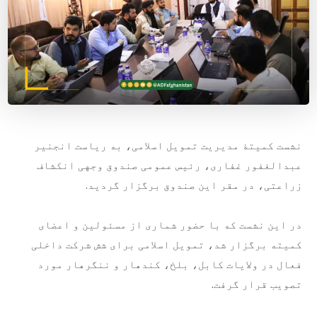
نشست کمیتۀ مدیریت تمویل اسلامی، به ریاست انجنیر
عبدالغفور غفاری، رئیس عمومی صندوق وجهی انکشاف
زراعتی، در مقر این صندوق برگزار گردید.
در این نشست که با حضور شماری از مسئولین و اعضای
کمیته برگزار شد، تمویل اسلامی برای شش شرکت داخلی
فعال در ولایات کابل، بلخ، کندهار و ننگرهار مورد
تصویب قرار گرفت.