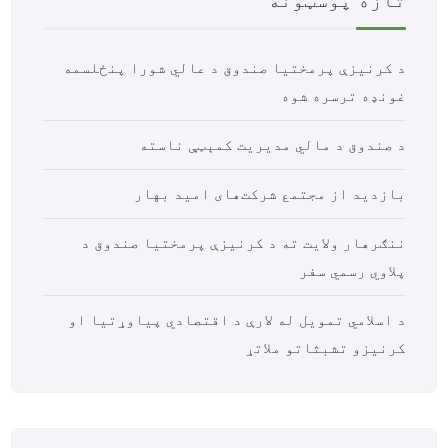
تازه پوسټونه
د کرنیزې پرمختیا صندوق د عالي شورا پنځلسمه
غونډه ترسره شوه
د صندوق د مالي مدیریت کمېټې ناسته
بازدید از مجتمع شرکت‌های امید بهار
ننګرهار ولایت ته د کرنیزې پرمختیا صندوق د
پلاوي رسمي سفر
د اسلامي تمویل له لارې د اقتصادي پیاوړتیا او
کرنیزو تشبثاتو ملاتړ