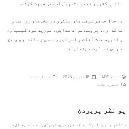
داخلی کشور، تصویب تمویل اسلامی صورت گرفت.
در حال حاضر شرکت های مذکور در بخش‎‌های زراعت و
مالداری، پروسس مواد غذایی، تورید کود کیمیاوی
و ادویه جات آفات و امراض زراعتی و مالداری و جن
و پرس فعالیت می‌نمایند.
توسط
ADF
16 اپریل 2025
فعالیتونه
تبصرې نشته
یو نظر پریږدئ
ستاسو برېښناليک به نه خپريږي.
غوښتى ځایونه په نښه