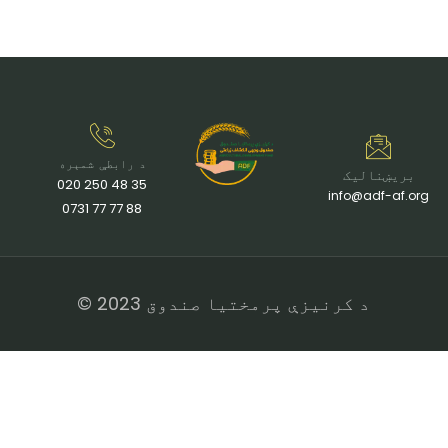
د رابطې شمېره
بریښنالیک
35 48 250 020
info@adf-af.org
88 77 77 0731
د کرنیزې پرمختیا صندوق 2023 ©