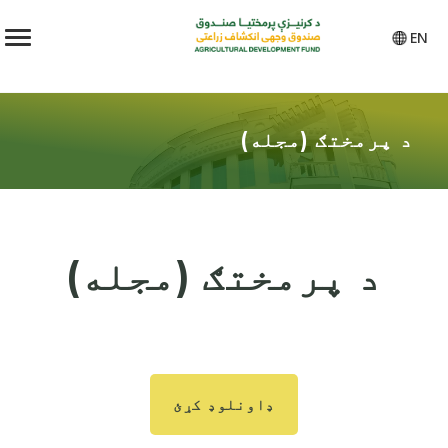
EN
د پرمختګ (مجله)
د پرمختګ (مجله)
ډاونلوډ کړئ