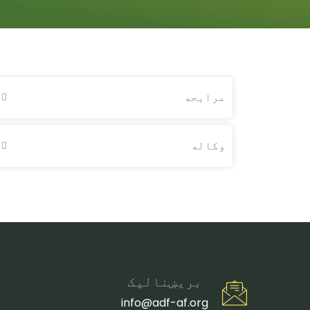
مرابحه
وکاله
بریښنالیک
info@adf-af.org