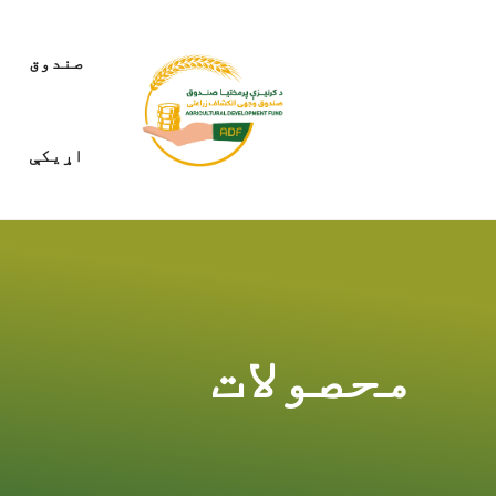
صندوق
اړیکې
محصولات