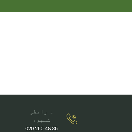
د رابطې
شمېره
35 48 250 020