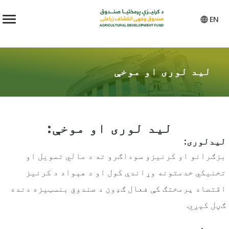
EN
لید لوری او موخې
ليد لوری او موخې:
ليدلوری:
بزګرانو او کرنيزو سوداګرو ته د مالي تمويل او
تخنيکي خدمتونه وړاندې کول او د هېواد د کرنیز
اقتصاد پرمختګ کې فعال ګډون د صندوق بنسټيزه دنده
ګڼل کېږي.