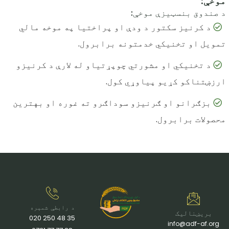
موخې:
د صندوق بنسټيزې موخې:
د کرنيز سکتور د ودې او پراختیا په موخه مالي
تمویل او تخنيکي خدمتونه برابرول.
د تخنیکي او مشورتي چوپړتياو له لارې د کرنیزو
ارزښتناکو کړيو پیاوړي کول.
بزګرانو او ګرنيزو سوداګرو ته غوره او بهترين
محصولات برابرول.
د رابطې شمېره
بریښنالیک
35 48 250 020
info@adf-af.org