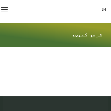
EN
شرعي کمېټه