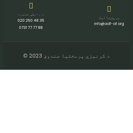
د رابطې شمېره
بریښنالیک
35 48 250 020
info@adf-af.org
88 77 77 0731
د کرنیزې پرمختیا صندوق 2023 ©